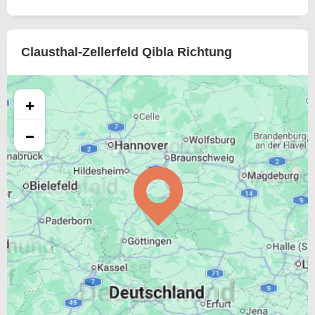
Clausthal-Zellerfeld Qibla Richtung
+
−