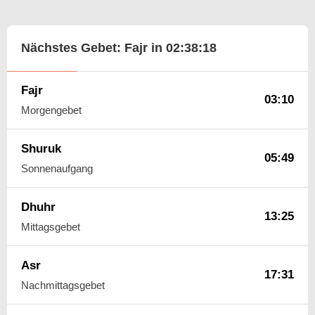
Nächstes Gebet: Fajr in
02:38:17
Fajr
03:10
Morgengebet
Shuruk
05:49
Sonnenaufgang
Dhuhr
13:25
Mittagsgebet
Asr
17:31
Nachmittagsgebet