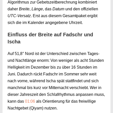
Algorithmus zur Gebetszeitberechnung kombiniert
daher
Breite
,
Länge
, das
Datum
und den offiziellen
UTC-Versatz
. Erst aus diesem Gesamtpaket ergibt
sich die im Kalender angegebene Uhrzeit.
Einfluss der Breite auf Fadschr und
Ischa
Auf 51,8° Nord ist der Unterschied zwischen Tages-
und Nachtlänge enorm: Von weniger als acht Stunden
Helligkeit im Dezember bis zu über 16 Stunden im
Juni. Dadurch rückt Fadschr im Sommer sehr weit
nach vorne, während Ischa spät stattfindet und sich
manchmal bis kurz vor Mitternacht verschiebt. Wer in
dieser Jahreszeit den Schlafrhythmus anpassen muss,
kann das
01:06
als Orientierung für das freiwillige
Nachtgebet (Qiyam) nutzen.