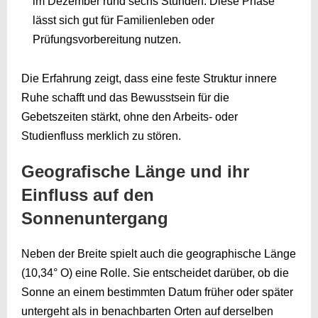
im Dezember rund sechs Stunden. Diese Phase
lässt sich gut für Familienleben oder
Prüfungsvorbereitung nutzen.
Die Erfahrung zeigt, dass eine feste Struktur innere
Ruhe schafft und das Bewusstsein für die
Gebetszeiten stärkt, ohne den Arbeits- oder
Studienfluss merklich zu stören.
Geografische Länge und ihr
Einfluss auf den
Sonnenuntergang
Neben der Breite spielt auch die geographische Länge
(10,34° O) eine Rolle. Sie entscheidet darüber, ob die
Sonne an einem bestimmten Datum früher oder später
untergeht als in benachbarten Orten auf derselben