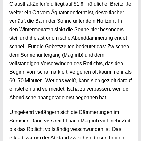
Clausthal-Zellerfeld liegt auf 51,8° nördlicher Breite. Je
weiter ein Ort vom Äquator entfernt ist, desto flacher
verläuft die Bahn der Sonne unter dem Horizont. In
den Wintermonaten sinkt die Sonne hier besonders
steil und die astronomische Abenddämmerung endet
schnell. Für die Gebetszeiten bedeutet das: Zwischen
dem Sonnenuntergang (Maghrib) und dem
vollständigen Verschwinden des Rotlichts, das den
Beginn von Ischa markiert, vergehen oft kaum mehr als
60–70 Minuten. Wer das weiß, kann sich gezielt darauf
einstellen und vermeidet, Ischa zu verpassen, weil der
Abend scheinbar gerade erst begonnen hat.
Umgekehrt verlängern sich die Dämmerungen im
Sommer. Dann verstreicht nach Maghrib viel mehr Zeit,
bis das Rotlicht vollständig verschwunden ist. Das
erklärt, warum der Abstand zwischen diesen beiden