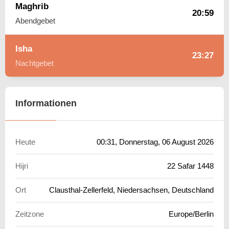
Maghrib
20:59
Abendgebet
Isha
23:27
Nachtgebet
Informationen
Heute
00:31
, Donnerstag, 06 August 2026
Hijri
22 Safar 1448
Ort
Clausthal-Zellerfeld, Niedersachsen, Deutschland
Zeitzone
Europe/Berlin