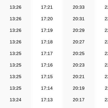
13:26
17:21
20:33
2
13:26
17:20
20:31
2
13:26
17:19
20:29
2
13:26
17:18
20:27
2
13:25
17:17
20:25
2
13:25
17:16
20:23
2
13:25
17:15
20:21
2
13:25
17:14
20:19
2
13:24
17:13
20:17
2