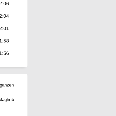
2:06
2:04
2:01
1:58
1:56
n ganzen
Maghrib