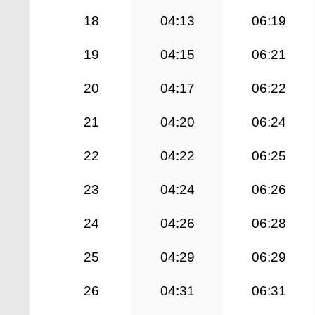
18
04:13
06:19
19
04:15
06:21
20
04:17
06:22
21
04:20
06:24
22
04:22
06:25
23
04:24
06:26
24
04:26
06:28
25
04:29
06:29
26
04:31
06:31