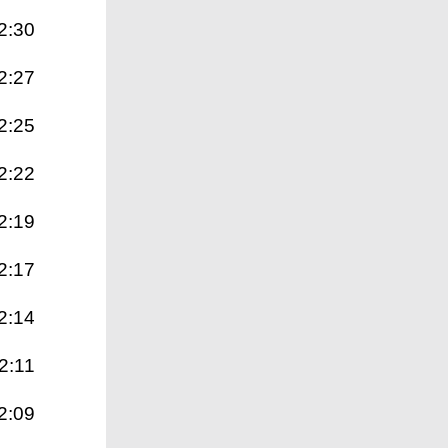
2:30
2:27
2:25
2:22
2:19
2:17
2:14
2:11
2:09