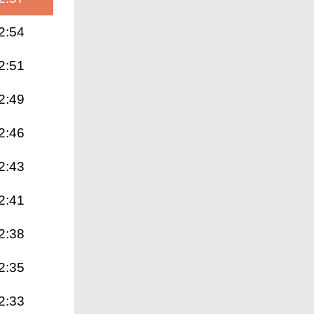
2:54
2:51
2:49
2:46
2:43
2:41
2:38
2:35
2:33