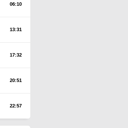
06:10
13:31
17:32
20:51
22:57