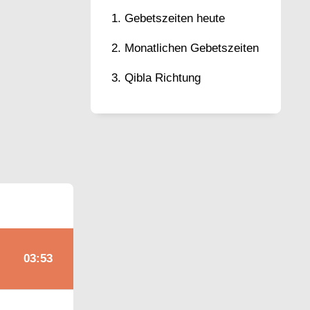
Gebetszeiten heute
Monatlichen Gebetszeiten
Qibla Richtung
03:53