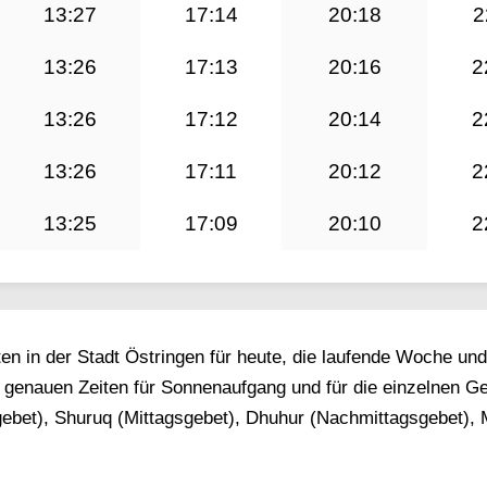
13:27
17:14
20:18
2
13:26
17:13
20:16
2
13:26
17:12
20:14
2
13:26
17:11
20:12
2
13:25
17:09
20:10
2
ten in der Stadt Östringen für heute, die laufende Woche un
e genauen Zeiten für Sonnenaufgang und für die einzelnen G
bet), Shuruq (Mittagsgebet), Dhuhur (Nachmittagsgebet), 