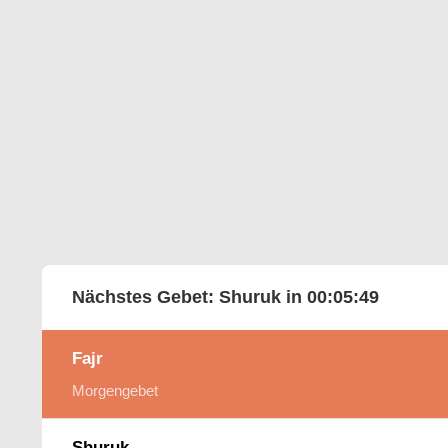
Nächstes Gebet: Shuruk in
00:05:48
Fajr
Morgengebet
Shuruk