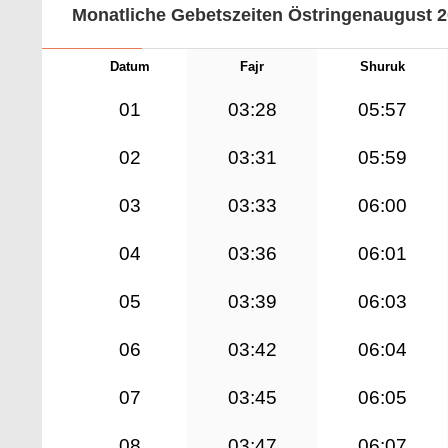
Monatliche Gebetszeiten Östringenaugust 
Datum
Fajr
Shuruk
01
03:28
05:57
02
03:31
05:59
03
03:33
06:00
04
03:36
06:01
05
03:39
06:03
06
03:42
06:04
07
03:45
06:05
08
03:47
06:07