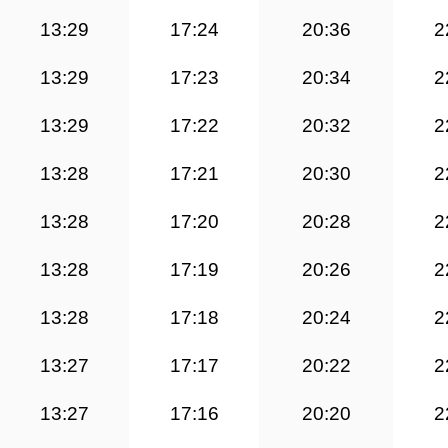
13:29
17:24
20:36
2
13:29
17:23
20:34
2
13:29
17:22
20:32
2
13:28
17:21
20:30
2
13:28
17:20
20:28
2
13:28
17:19
20:26
2
13:28
17:18
20:24
2
13:27
17:17
20:22
2
13:27
17:16
20:20
2