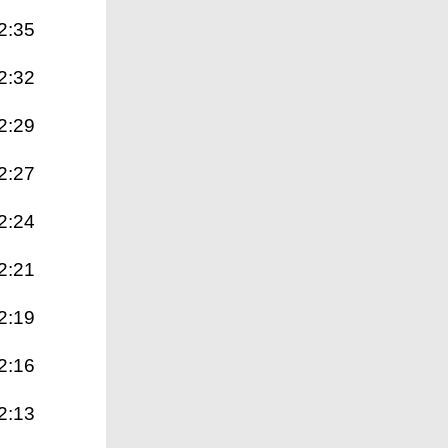
2:35
2:32
2:29
2:27
2:24
2:21
2:19
2:16
2:13