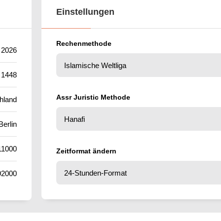
Einstellungen
Rechenmethode
 2026
 1448
Assr Juristic Methode
hland
Berlin
11000
Zeitformat ändern
92000