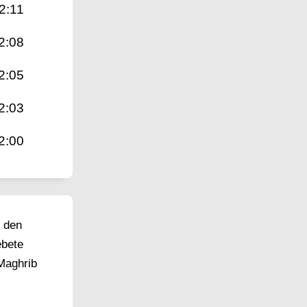
2:11
2:08
2:05
2:03
2:00
d den
ebete
Maghrib