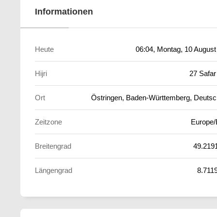
Informationen
Heute
06:04
, Montag, 10 August
Hijri
27 Safar
Ort
Östringen, Baden-Württemberg, Deutsc
Zeitzone
Europe/
Breitengrad
49.219
Längengrad
8.711