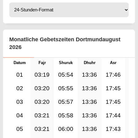
Monatliche Gebetszeiten Dortmundaugust
2026
Datum
Fajr
Shuruk
Dhuhr
Asr
Mag
01
03:19
05:54
13:36
17:46
21
02
03:20
05:55
13:36
17:45
21
03
03:20
05:57
13:36
17:45
21
04
03:21
05:58
13:36
17:44
21
05
03:21
06:00
13:36
17:43
21