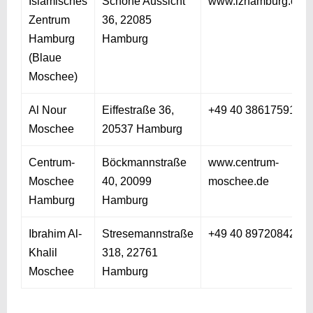
Islamisches
Schöne Aussicht
www.izhamburg.com
Zentrum
36, 22085
Hamburg
Hamburg
(Blaue
Moschee)
Al Nour
Eiffestraße 36,
+49 40 38617591
Moschee
20537 Hamburg
Centrum-
Böckmannstraße
www.centrum-
Moschee
40, 20099
moschee.de
Hamburg
Hamburg
Ibrahim Al-
Stresemannstraße
+49 40 89720842
Khalil
318, 22761
Moschee
Hamburg