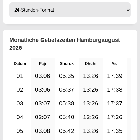
Monatliche Gebetszeiten Hamburgaugust
2026
Datum
Fajr
Shuruk
Dhuhr
Asr
Mag
01
03:06
05:35
13:26
17:39
21
02
03:06
05:37
13:26
17:38
21
03
03:07
05:38
13:26
17:37
21
04
03:07
05:40
13:26
17:36
21
05
03:08
05:42
13:26
17:35
21