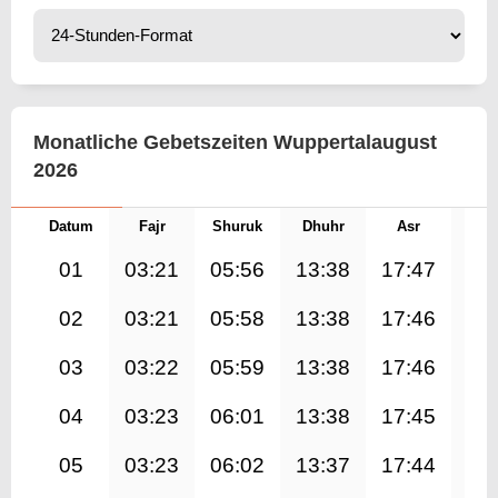
Monatliche Gebetszeiten Wuppertalaugust
2026
Datum
Fajr
Shuruk
Dhuhr
Asr
Mag
01
03:21
05:56
13:38
17:47
21
02
03:21
05:58
13:38
17:46
21
03
03:22
05:59
13:38
17:46
21
04
03:23
06:01
13:38
17:45
21
05
03:23
06:02
13:37
17:44
21