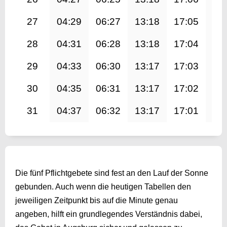
27
04:29
06:27
13:18
17:05
20
28
04:31
06:28
13:18
17:04
20
29
04:33
06:30
13:17
17:03
20
30
04:35
06:31
13:17
17:02
20
31
04:37
06:32
13:17
17:01
20
Die fünf Pflichtgebete sind fest an den Lauf der Sonne
gebunden. Auch wenn die heutigen Tabellen den
jeweiligen Zeitpunkt bis auf die Minute genau
angeben, hilft ein grundlegendes Verständnis dabei,