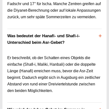
Fadschr und 17° für Ischa. Manche Zentren greifen auf
die Diyanet-Berechnung oder auf lokale Anpassungen
zurück, um sehr späte Sommerzeiten zu vermeiden.
Was bedeutet der Hanafi- und Shafi-i-
Unterschied beim Asr-Gebet?
Er beschreibt, ob der Schatten eines Objekts die
einfache (Shafi-i, Maliki, Hanbali) oder die doppelte
Länge (Hanafi) erreichen muss, bevor die Asr-Zeit
beginnt. Dadurch ergibt sich in Augsburg ein zeitlicher
Abstand von rund einer Dreiviertelstunde zwischen
den beiden Möglichkeiten.