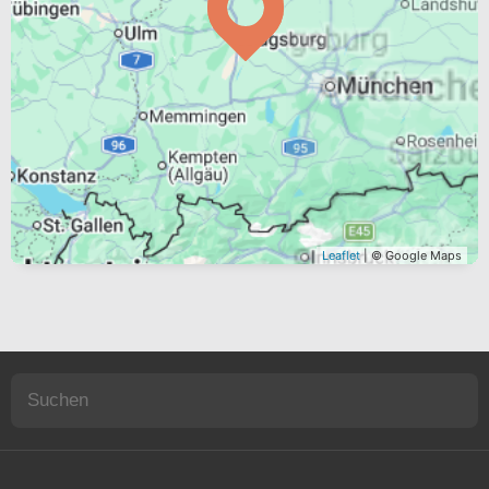
Leaflet
| © Google Maps