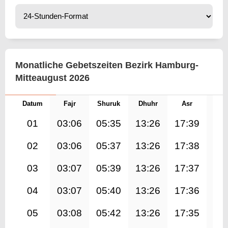
Monatliche Gebetszeiten Bezirk Hamburg-
Mitteaugust 2026
Datum
Fajr
Shuruk
Dhuhr
Asr
Mag
01
03:06
05:35
13:26
17:39
21
02
03:06
05:37
13:26
17:38
21
03
03:07
05:39
13:26
17:37
21
04
03:07
05:40
13:26
17:36
21
05
03:08
05:42
13:26
17:35
21