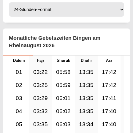
Monatliche Gebetszeiten Bingen am
Rheinaugust 2026
Datum
Fajr
Shuruk
Dhuhr
Asr
Mag
01
03:22
05:58
13:35
17:42
21
02
03:25
05:59
13:35
17:42
21
03
03:29
06:01
13:35
17:41
21
04
03:32
06:02
13:35
17:40
21
05
03:35
06:03
13:34
17:40
21