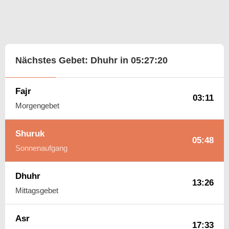
Nächstes Gebet: Dhuhr in
05:27:19
Fajr
03:11
Morgengebet
Shuruk
05:48
Sonnenaufgang
Dhuhr
13:26
Mittagsgebet
Asr
17:33