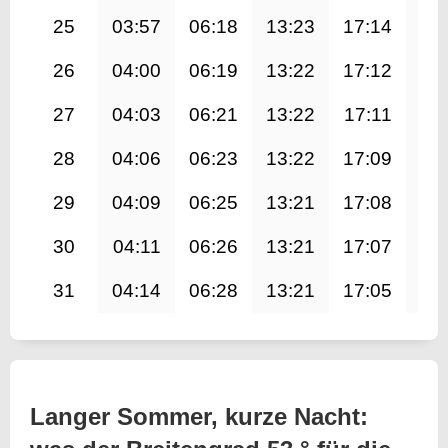
25
03:57
06:18
13:23
17:14
20
26
04:00
06:19
13:22
17:12
20
27
04:03
06:21
13:22
17:11
20
28
04:06
06:23
13:22
17:09
20
29
04:09
06:25
13:21
17:08
20
30
04:11
06:26
13:21
17:07
20
31
04:14
06:28
13:21
17:05
20
Langer Sommer, kurze Nacht: