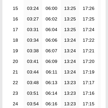
15
03:24
06:00
13:25
17:26
20
16
03:27
06:02
13:25
17:25
20
17
03:31
06:04
13:25
17:24
20
18
03:34
06:06
13:24
17:22
20
19
03:38
06:07
13:24
17:21
20
20
03:41
06:09
13:24
17:20
20
21
03:44
06:11
13:24
17:19
20
22
03:48
06:13
13:23
17:17
20
23
03:51
06:14
13:23
17:16
20
24
03:54
06:16
13:23
17:15
20