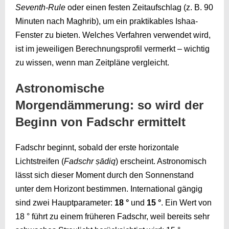
Seventh-Rule
oder einen festen Zeitaufschlag (z. B. 90
Minuten nach Maghrib), um ein praktikables Ishaa-
Fenster zu bieten. Welches Verfahren verwendet wird,
ist im jeweiligen Berechnungsprofil vermerkt – wichtig
zu wissen, wenn man Zeitpläne vergleicht.
Astronomische
Morgendämmerung: so wird der
Beginn von Fadschr ermittelt
Fadschr beginnt, sobald der erste horizontale
Lichtstreifen (
Fadschr ṣādiq
) erscheint. Astronomisch
lässt sich dieser Moment durch den Sonnenstand
unter dem Horizont bestimmen. International gängig
sind zwei Hauptparameter:
18 °
und
15 °
. Ein Wert von
18 ° führt zu einem früheren Fadschr, weil bereits sehr