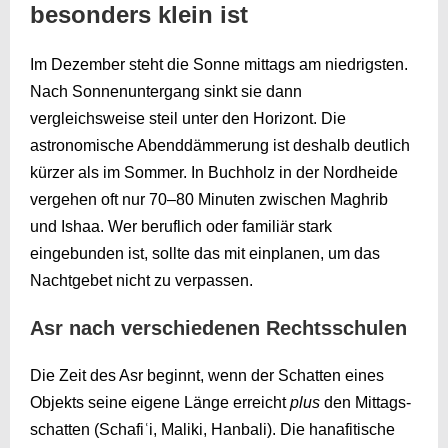
besonders klein ist
Im Dezember steht die Sonne mittags am niedrigsten.
Nach Sonnenuntergang sinkt sie dann
vergleichsweise steil unter den Horizont. Die
astronomische Abenddämmerung ist deshalb deutlich
kürzer als im Sommer. In Buchholz in der Nordheide
vergehen oft nur 70–80 Minuten zwischen Maghrib
und Ishaa. Wer beruflich oder familiär stark
eingebunden ist, sollte das mit einplanen, um das
Nachtgebet nicht zu verpassen.
Asr nach verschiedenen Rechtsschulen
Die Zeit des Asr beginnt, wenn der Schatten eines
Objekts seine eigene Länge erreicht
plus
den Mittags­
schatten (Schafiʿi, Maliki, Hanbali). Die hanafitische