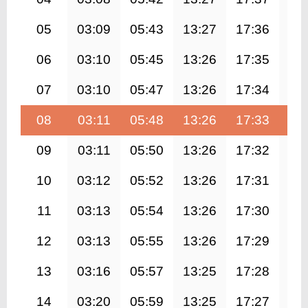
05
03:09
05:43
13:27
17:36
21
06
03:10
05:45
13:26
17:35
21
07
03:10
05:47
13:26
17:34
21
08
03:11
05:48
13:26
17:33
21
09
03:11
05:50
13:26
17:32
21
10
03:12
05:52
13:26
17:31
20
11
03:13
05:54
13:26
17:30
20
12
03:13
05:55
13:26
17:29
20
13
03:16
05:57
13:25
17:28
20
14
03:20
05:59
13:25
17:27
20