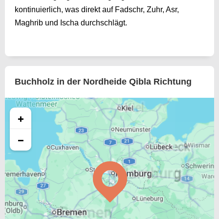
kontinuierlich, was direkt auf Fadschr, Zuhr, Asr,
Maghrib und Ischa durchschlägt.
Buchholz in der Nordheide Qibla Richtung
+
−