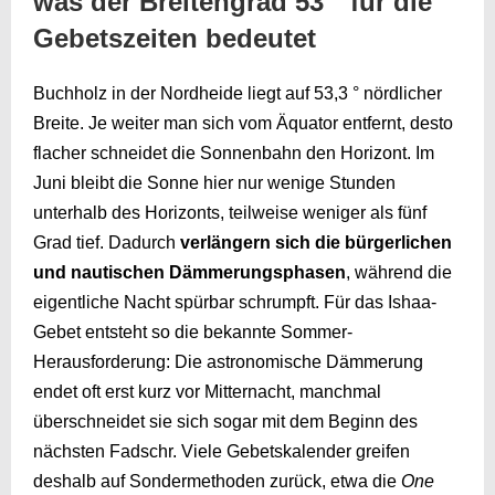
was der Breitengrad 53 ° für die
Gebetszeiten bedeutet
Buchholz in der Nordheide liegt auf 53,3 ° nördlicher
Breite. Je weiter man sich vom Äquator entfernt, desto
flacher schneidet die Sonnenbahn den Horizont. Im
Juni bleibt die Sonne hier nur wenige Stunden
unterhalb des Horizonts, teilweise weniger als fünf
Grad tief. Dadurch
verlängern sich die bürgerlichen
und nautischen Dämmerungsphasen
, während die
eigentliche Nacht spürbar schrumpft. Für das Ishaa-
Gebet entsteht so die bekannte Sommer-
Herausforderung: Die astronomische Dämmerung
endet oft erst kurz vor Mitternacht, manchmal
überschneidet sie sich sogar mit dem Beginn des
nächsten Fadschr. Viele Gebetskalender greifen
deshalb auf Sondermethoden zurück, etwa die
One