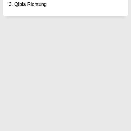
Qibla Richtung