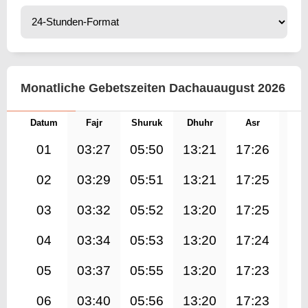
Monatliche Gebetszeiten Dachauaugust 2026
Datum
Fajr
Shuruk
Dhuhr
Asr
Mag
01
03:27
05:50
13:21
17:26
20
02
03:29
05:51
13:21
17:25
20
03
03:32
05:52
13:20
17:25
20
04
03:34
05:53
13:20
17:24
20
05
03:37
05:55
13:20
17:23
20
06
03:40
05:56
13:20
17:23
20