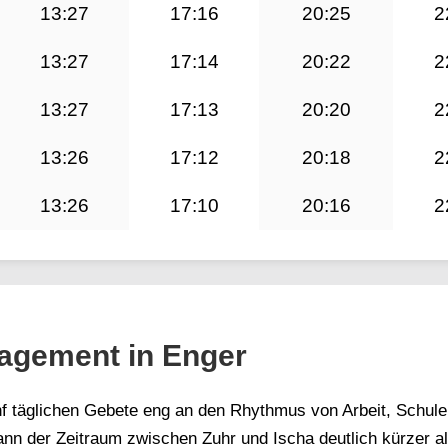
13:27
17:16
20:25
2
13:27
17:14
20:22
2
13:27
17:13
20:20
2
13:26
17:12
20:18
2
13:26
17:10
20:16
2
agement in Enger
ünf täglichen Gebete eng an den Rhythmus von Arbeit, Schul
n der Zeitraum zwischen Zuhr und Ischa deutlich kürzer al