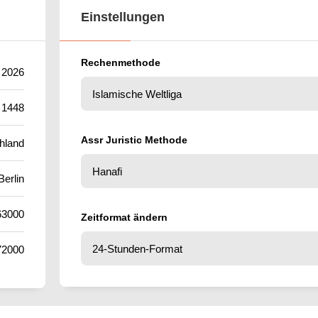
Einstellungen
Rechenmethode
 2026
 1448
Assr Juristic Methode
hland
Berlin
63000
Zeitformat ändern
72000