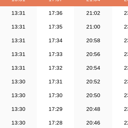
13:31
17:36
21:02
2
13:31
17:35
21:00
2
13:31
17:34
20:58
2
13:31
17:33
20:56
2
13:31
17:32
20:54
2
13:30
17:31
20:52
2
13:30
17:30
20:50
2
13:30
17:29
20:48
2
13:30
17:28
20:46
2