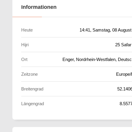
Informationen
Heute
14:41
, Samstag, 08 August
Hijri
25 Safar
Ort
Enger, Nordrhein-Westfalen, Deutsc
Zeitzone
Europe/
Breitengrad
52.140
Längengrad
8.557