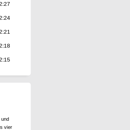
2:27
2:24
2:21
2:18
2:15
e und
s vier