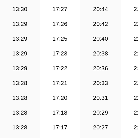
13:30
17:27
20:44
2
13:29
17:26
20:42
2
13:29
17:25
20:40
2
13:29
17:23
20:38
2
13:29
17:22
20:36
2
13:28
17:21
20:33
2
13:28
17:20
20:31
2
13:28
17:18
20:29
2
13:28
17:17
20:27
2