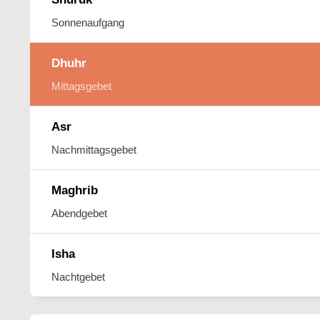
Sonnenaufgang
Dhuhr
Mittagsgebet
Asr
Nachmittagsgebet
Maghrib
Abendgebet
Isha
Nachtgebet