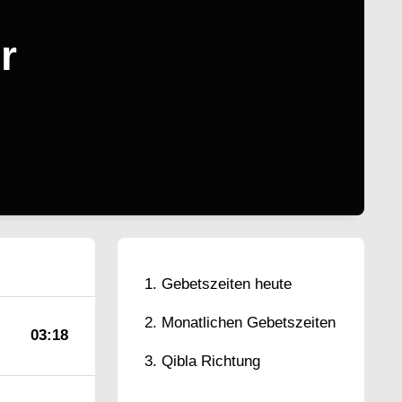
r
Gebetszeiten heute
Monatlichen Gebetszeiten
03:18
Qibla Richtung