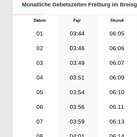
Monatliche Gebetszeiten Freiburg im Breis
Datum
Fajr
Shuruk
01
03:44
06:05
02
03:46
06:06
03
03:49
06:07
04
03:51
06:09
05
03:54
06:10
06
03:56
06:11
07
03:59
06:13
08
04:01
06:14