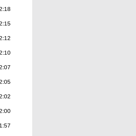
2:18
2:15
2:12
2:10
2:07
2:05
2:02
2:00
1:57