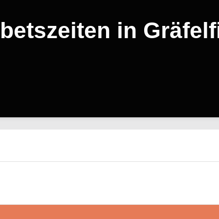
betszeiten in Gräfelf