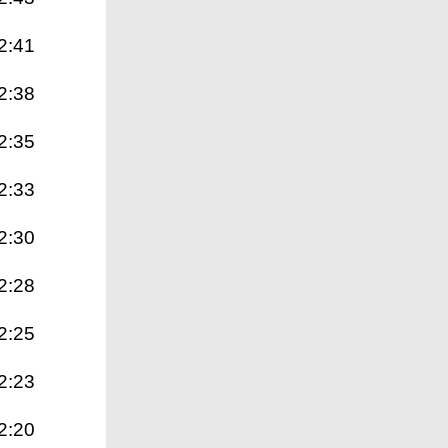
2:41
2:38
2:35
2:33
2:30
2:28
2:25
2:23
2:20