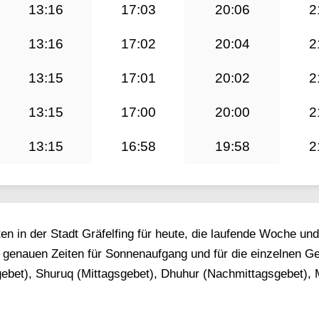
13:16
17:03
20:06
2
13:16
17:02
20:04
2
13:15
17:01
20:02
2
13:15
17:00
20:00
2
13:15
16:58
19:58
2
ten in der Stadt Gräfelfing für heute, die laufende Woche un
e genauen Zeiten für Sonnenaufgang und für die einzelnen G
bet), Shuruq (Mittagsgebet), Dhuhur (Nachmittagsgebet), 