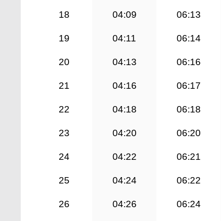
18
04:09
06:13
19
04:11
06:14
20
04:13
06:16
21
04:16
06:17
22
04:18
06:18
23
04:20
06:20
24
04:22
06:21
25
04:24
06:22
26
04:26
06:24