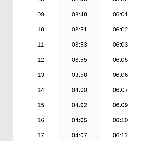
09
03:48
06:01
10
03:51
06:02
11
03:53
06:03
12
03:55
06:05
13
03:58
06:06
14
04:00
06:07
15
04:02
06:09
16
04:05
06:10
17
04:07
06:11