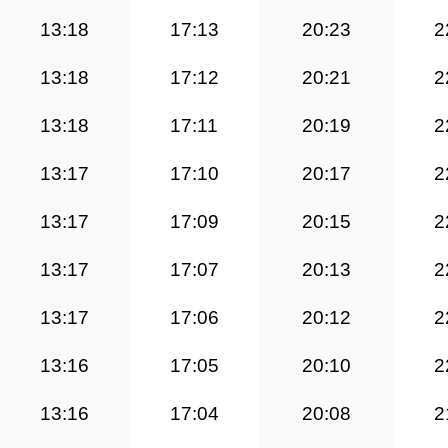
13:18
17:13
20:23
2
13:18
17:12
20:21
2
13:18
17:11
20:19
2
13:17
17:10
20:17
2
13:17
17:09
20:15
2
13:17
17:07
20:13
2
13:17
17:06
20:12
2
13:16
17:05
20:10
2
13:16
17:04
20:08
2