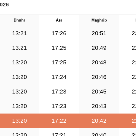
2026
Dhuhr
Asr
Maghrib
13:21
17:26
20:51
2
13:21
17:25
20:49
2
13:20
17:25
20:48
2
13:20
17:24
20:46
2
13:20
17:23
20:45
2
13:20
17:23
20:43
2
13:20
17:22
20:42
2
13:20
17:21
20:40
2