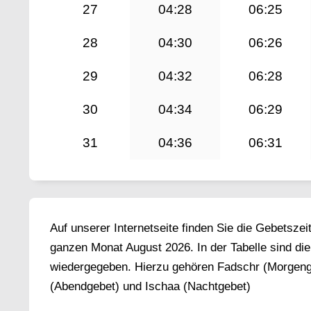
27
04:28
06:25
28
04:30
06:26
29
04:32
06:28
30
04:34
06:29
31
04:36
06:31
Auf unserer Internetseite finden Sie die Gebetszei
ganzen Monat August 2026. In der Tabelle sind di
wiedergegeben. Hierzu gehören Fadschr (Morgenge
(Abendgebet) und Ischaa (Nachtgebet)