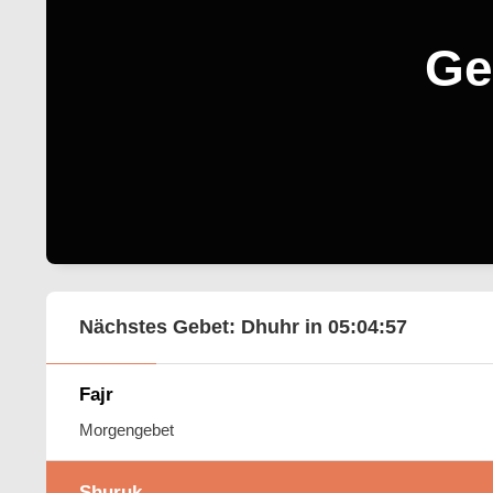
Ge
Nächstes Gebet: Dhuhr in
05:04:56
Fajr
Morgengebet
Shuruk