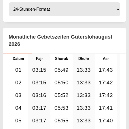
Monatliche Gebetszeiten Güterslohaugust
2026
Datum
Fajr
Shuruk
Dhuhr
Asr
Mag
01
03:15
05:49
13:33
17:43
21
02
03:15
05:50
13:33
17:42
21
03
03:16
05:52
13:33
17:42
21
04
03:17
05:53
13:33
17:41
21
05
03:17
05:55
13:33
17:40
21