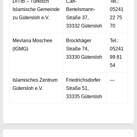
DITIB – Türkisch
Carl-
Tel.:
Islamische Gemeinde
Bertelsmann-
05241
zu Gütersloh e.V.
Straße 37,
22 75
33332 Gütersloh
70
Mevlana Moschee
Brockhäger
Tel.:
(IGMG)
Straße 74,
05241
33330 Gütersloh
99 81
54
Islamisches Zentrum
Friedrichsdorfer
—
Gütersloh e.V.
Straße 51,
33335 Gütersloh