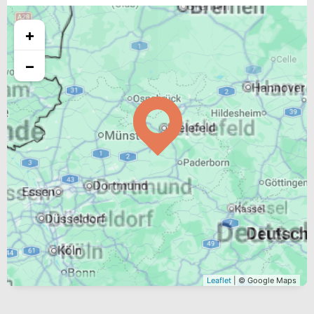
+
−
Leaflet
| © Google Maps