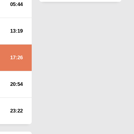
05:44
13:19
17:26
20:54
23:22