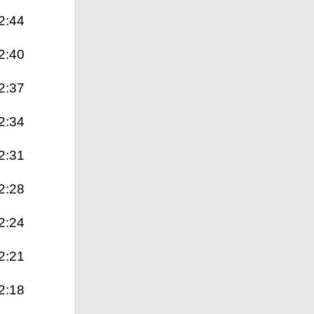
2:44
2:40
2:37
2:34
2:31
2:28
2:24
2:21
2:18