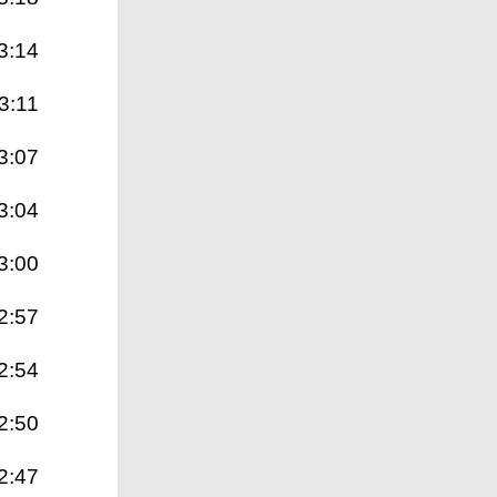
3:14
3:11
3:07
3:04
3:00
2:57
2:54
2:50
2:47