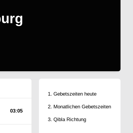
burg
Gebetszeiten heute
Monatlichen Gebetszeiten
03:05
Qibla Richtung