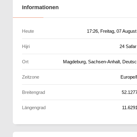
Informationen
Heute
17:26
, Freitag, 07 Augus
Hijri
24 Safar
Ort
Magdeburg, Sachsen-Anhalt, Deutsc
Zeitzone
Europe/
Breitengrad
52.127
Längengrad
11.629