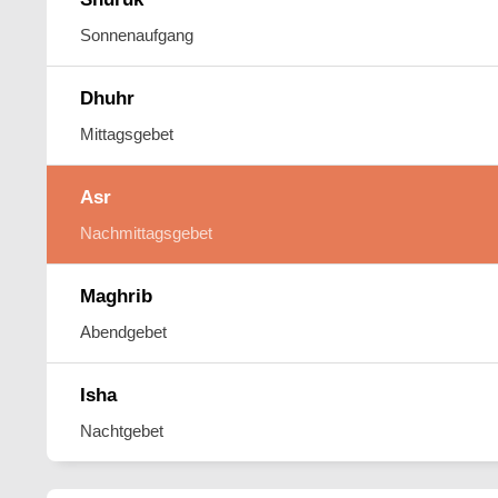
Sonnenaufgang
Dhuhr
Mittagsgebet
Asr
Nachmittagsgebet
Maghrib
Abendgebet
Isha
Nachtgebet