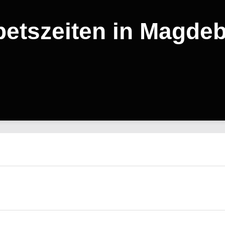
etszeiten in Magde