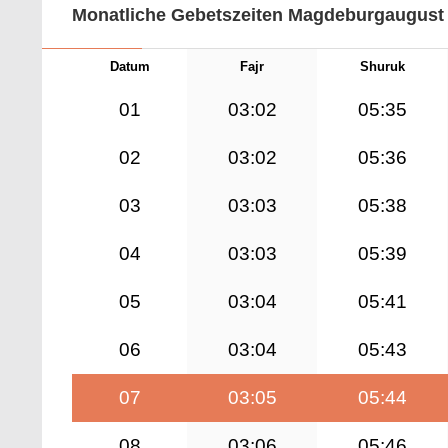
Monatliche Gebetszeiten Magdeburgaugust
Datum
Fajr
Shuruk
01
03:02
05:35
02
03:02
05:36
03
03:03
05:38
04
03:03
05:39
05
03:04
05:41
06
03:04
05:43
07
03:05
05:44
08
03:06
05:46