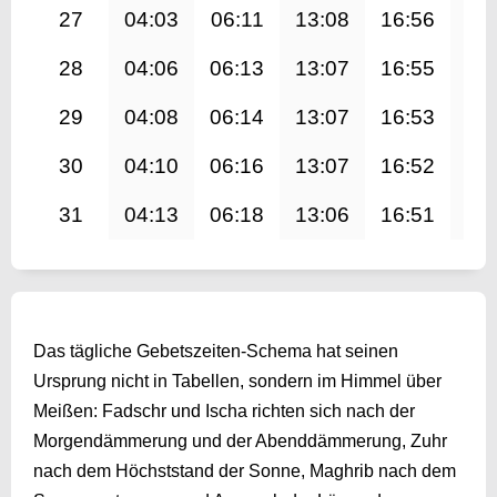
27
04:03
06:11
13:08
16:56
20
28
04:06
06:13
13:07
16:55
20
29
04:08
06:14
13:07
16:53
19
30
04:10
06:16
13:07
16:52
19
31
04:13
06:18
13:06
16:51
19
Das tägliche Gebetszeiten-Schema hat seinen
Ursprung nicht in Tabellen, sondern im Himmel über
Meißen: Fadschr und Ischa richten sich nach der
Morgendämmerung und der Abenddämmerung, Zuhr
nach dem Höchststand der Sonne, Maghrib nach dem