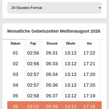
Monatliche Gebetszeiten Meißenaugust 2026
Datum
Fajr
Shuruk
Dhuhr
Asr
Mag
01
02:56
05:31
13:12
17:22
20
02
02:56
05:33
13:12
17:21
20
03
02:57
05:34
13:12
17:20
20
04
02:57
05:36
13:12
17:20
20
05
02:58
05:37
13:12
17:19
20
06
03:02
05:39
13:12
17:18
20