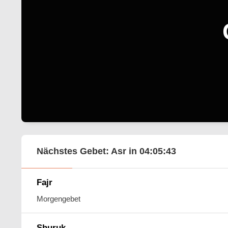
Nächstes Gebet: Asr in
04:05:42
Fajr
Morgengebet
Shuruk