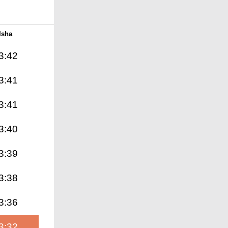
Isha
3:42
3:41
3:41
3:40
3:39
3:38
3:36
3:32