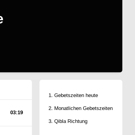
e
Gebetszeiten heute
Monatlichen Gebetszeiten
03:19
Qibla Richtung