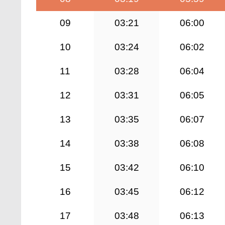
09
03:21
06:00
10
03:24
06:02
11
03:28
06:04
12
03:31
06:05
13
03:35
06:07
14
03:38
06:08
15
03:42
06:10
16
03:45
06:12
17
03:48
06:13