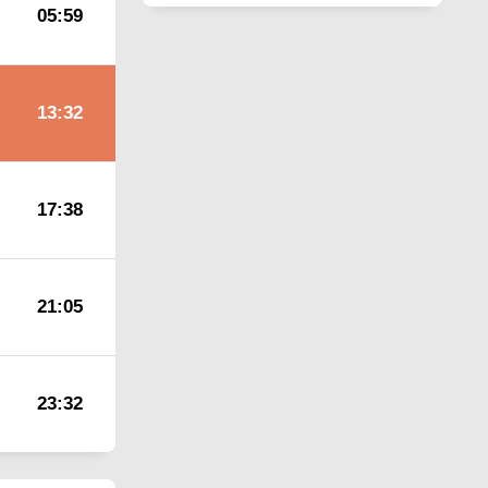
05:59
13:32
17:38
21:05
23:32