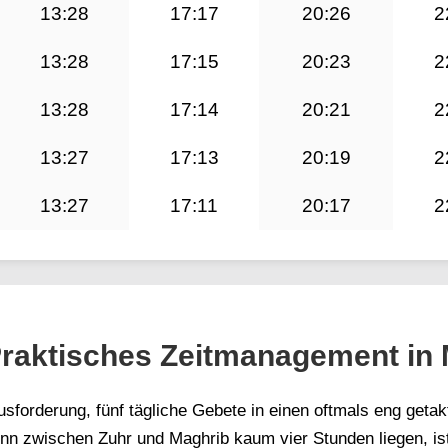
13:28
17:17
20:26
2
13:28
17:15
20:23
2
13:28
17:14
20:21
2
13:27
17:13
20:19
2
13:27
17:11
20:17
2
Praktisches Zeitmanagement in 
ausforderung, fünf tägliche Gebete in einen oftmals eng getak
nn zwischen Zuhr und Maghrib kaum vier Stunden liegen, is