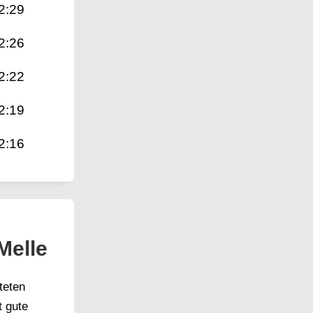
2:29
2:26
2:22
2:19
2:16
Melle
teten
t gute