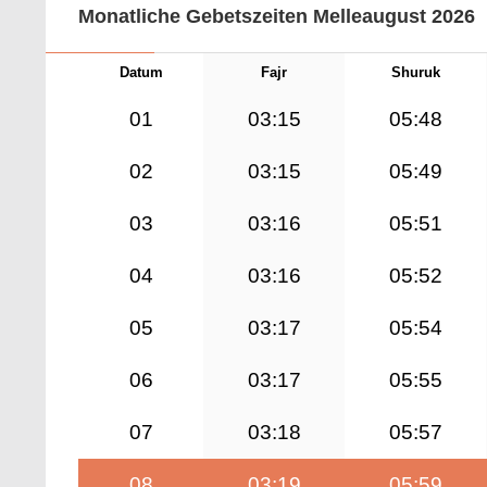
Monatliche Gebetszeiten Melleaugust 2026
Datum
Fajr
Shuruk
01
03:15
05:48
02
03:15
05:49
03
03:16
05:51
04
03:16
05:52
05
03:17
05:54
06
03:17
05:55
07
03:18
05:57
08
03:19
05:59