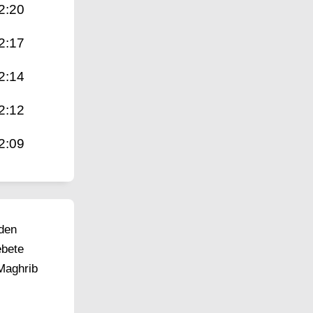
2:20
2:17
2:14
2:12
2:09
 den
ebete
Maghrib