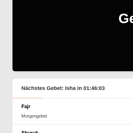
Ge
Nächstes Gebet: Isha in
01:46:01
Fajr
Morgengebet
Shuruk