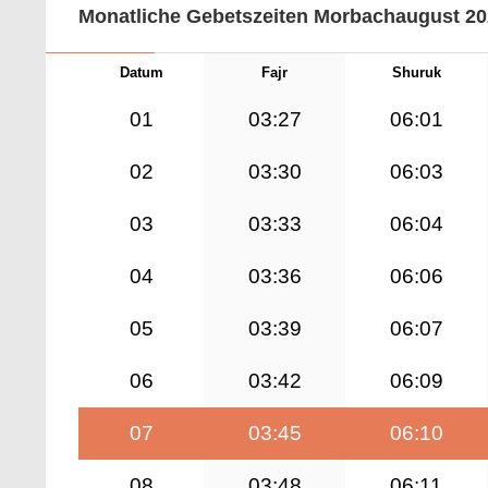
Monatliche Gebetszeiten Morbachaugust 2
Datum
Fajr
Shuruk
01
03:27
06:01
02
03:30
06:03
03
03:33
06:04
04
03:36
06:06
05
03:39
06:07
06
03:42
06:09
07
03:45
06:10
08
03:48
06:11