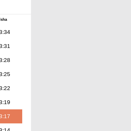
Isha
3:34
3:31
3:28
3:25
3:22
3:19
3:17
3:14