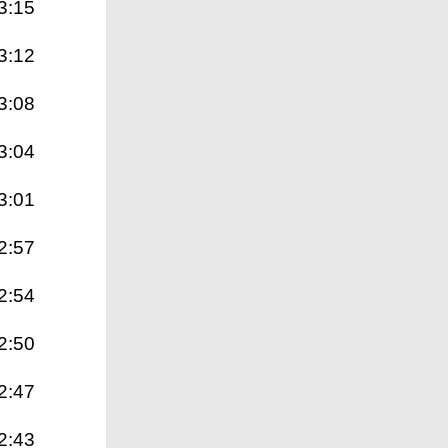
3:15
3:12
3:08
3:04
3:01
2:57
2:54
2:50
2:47
2:43