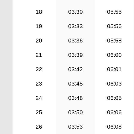
18
03:30
05:55
19
03:33
05:56
20
03:36
05:58
21
03:39
06:00
22
03:42
06:01
23
03:45
06:03
24
03:48
06:05
25
03:50
06:06
26
03:53
06:08