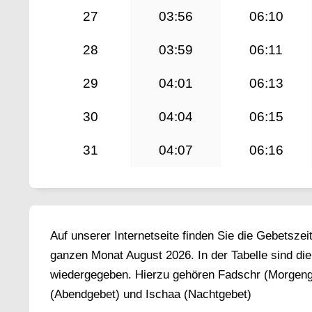
27
03:56
06:10
28
03:59
06:11
29
04:01
06:13
30
04:04
06:15
31
04:07
06:16
Auf unserer Internetseite finden Sie die Gebetsze
ganzen Monat August 2026. In der Tabelle sind di
wiedergegeben. Hierzu gehören Fadschr (Morgenge
(Abendgebet) und Ischaa (Nachtgebet)