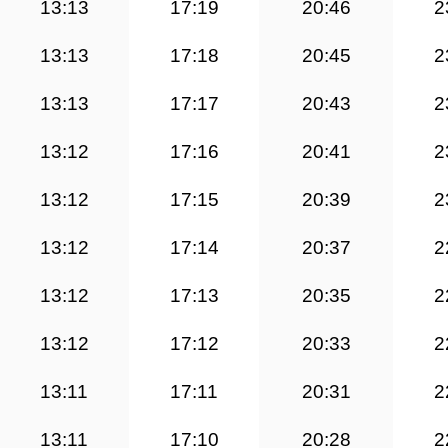
13:13
17:19
20:46
2
13:13
17:18
20:45
2
13:13
17:17
20:43
2
13:12
17:16
20:41
2
13:12
17:15
20:39
2
13:12
17:14
20:37
2
13:12
17:13
20:35
2
13:12
17:12
20:33
2
13:11
17:11
20:31
2
13:11
17:10
20:28
2