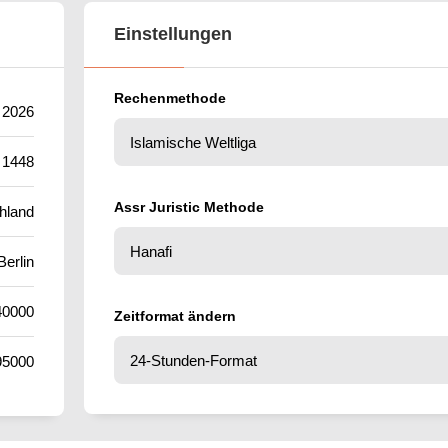
Einstellungen
Rechenmethode
 2026
 1448
Assr Juristic Methode
chland
Berlin
40000
Zeitformat ändern
95000