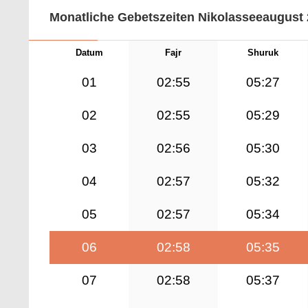
Monatliche Gebetszeiten Nikolasseeaugust
Datum
Fajr
Shuruk
01
02:55
05:27
02
02:55
05:29
03
02:56
05:30
04
02:57
05:32
05
02:57
05:34
06
02:58
05:35
07
02:58
05:37