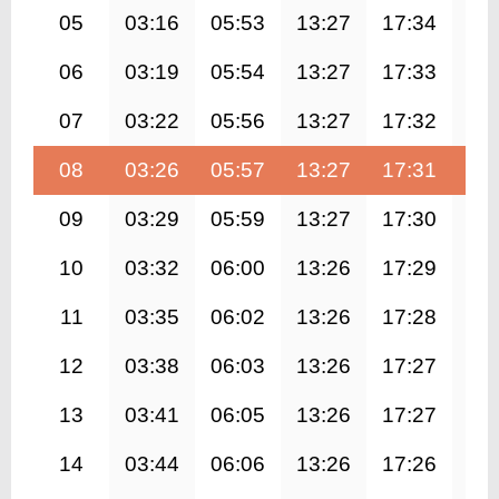
05
03:16
05:53
13:27
17:34
21
06
03:19
05:54
13:27
17:33
20
07
03:22
05:56
13:27
17:32
20
08
03:26
05:57
13:27
17:31
20
09
03:29
05:59
13:27
17:30
20
10
03:32
06:00
13:26
17:29
20
11
03:35
06:02
13:26
17:28
20
12
03:38
06:03
13:26
17:27
20
13
03:41
06:05
13:26
17:27
20
14
03:44
06:06
13:26
17:26
20