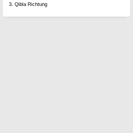
Qibla Richtung