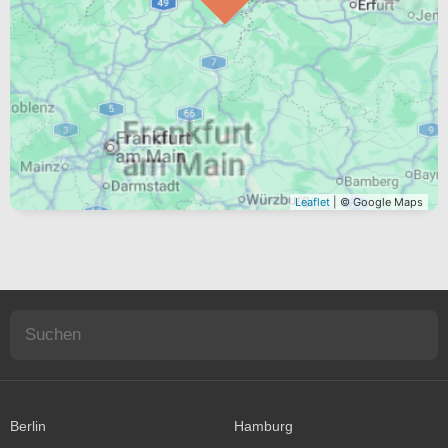
Leaflet
| © Google Maps
Berlin
Hamburg