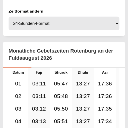
Zeitformat ändern
Monatliche Gebetszeiten Rotenburg an der
Fuldaaugust 2026
Datum
Fajr
Shuruk
Dhuhr
Asr
Mag
01
03:11
05:47
13:27
17:36
21
02
03:11
05:48
13:27
17:36
21
03
03:12
05:50
13:27
17:35
21
04
03:13
05:51
13:27
17:34
21