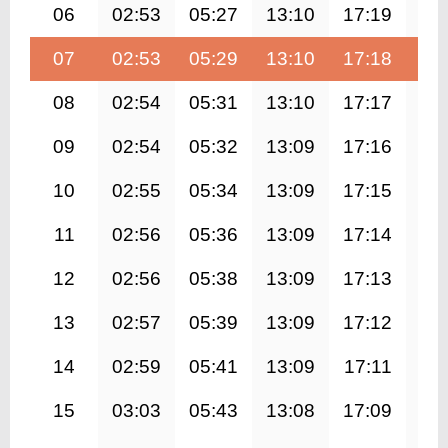
06
02:53
05:27
13:10
17:19
20
07
02:53
05:29
13:10
17:18
20
08
02:54
05:31
13:10
17:17
20
09
02:54
05:32
13:09
17:16
20
10
02:55
05:34
13:09
17:15
20
11
02:56
05:36
13:09
17:14
20
12
02:56
05:38
13:09
17:13
20
13
02:57
05:39
13:09
17:12
20
14
02:59
05:41
13:09
17:11
20
15
03:03
05:43
13:08
17:09
20