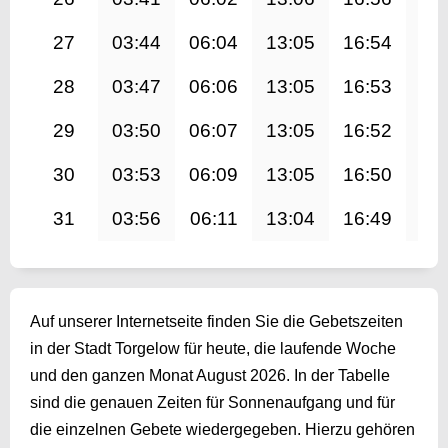
27
03:44
06:04
13:05
16:54
20
28
03:47
06:06
13:05
16:53
20
29
03:50
06:07
13:05
16:52
20
30
03:53
06:09
13:05
16:50
19
31
03:56
06:11
13:04
16:49
19
Auf unserer Internetseite finden Sie die Gebetszeiten
in der Stadt Torgelow für heute, die laufende Woche
und den ganzen Monat August 2026. In der Tabelle
sind die genauen Zeiten für Sonnenaufgang und für
die einzelnen Gebete wiedergegeben. Hierzu gehören