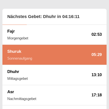
Nächstes Gebet: Dhuhr in
04:16:10
Fajr
02:53
Morgengebet
Shuruk
05:29
Sonnenaufgang
Dhuhr
13:10
Mittagsgebet
Asr
17:18
Nachmittagsgebet